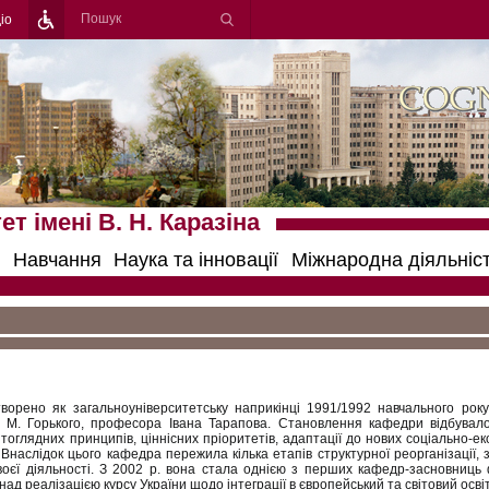
іо
т імені В. Н. Каразіна
Навчання
Наука та інновації
Міжнародна діяльніс
орено як загальноуніверситетську наприкінці 1991/1992 навчального року 
. М. Горького, професора Івана Тарапова. Становлення кафедри відбувал
вітоглядних принципів, ціннісних пріоритетів, адаптації до нових соціально-е
 Внаслідок цього кафедра пережила кілька етапів структурної реорганізації,
оєї діяльності. З 2002 р. вона стала однією з перших кафедр-засновниць 
д реалізацією курсу України щодо інтеграції в європейський та світовий освіт