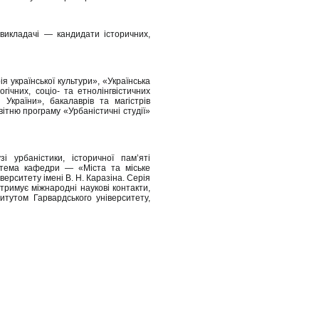
викладачі — кандидати історичних,
я української культури», «Українська
ічних, соціо- та етнолінгвістичних
 України», бакалаврів та магістрів
вітню програму «Урбаністичні студії»
 урбаністики, історичної пам’яті
на тема кафедри — «Міста та міське
верситету імені В. Н. Каразіна. Серія
дтримує міжнародні наукові контакти,
итутом Гарвардського університету,