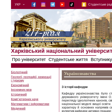
УКР
Студентське рад
Харківський національний університе
Про університет
Студентське життя
Вступнику
Біологічний
Українознавства
Геології, географії, рекреації
і туризму
Економічний
З історії кафедри
Іноземних мов
Кафедру українознавства було ств
Історичний
державного університету імені О
Комп’ютерних наук
перегляду ідеологічних канонів, с
Математики і інформатики
національної моделі вищої освіти.
характеру й основних напрямів св
Медичний
колектив кафедри активно працює на