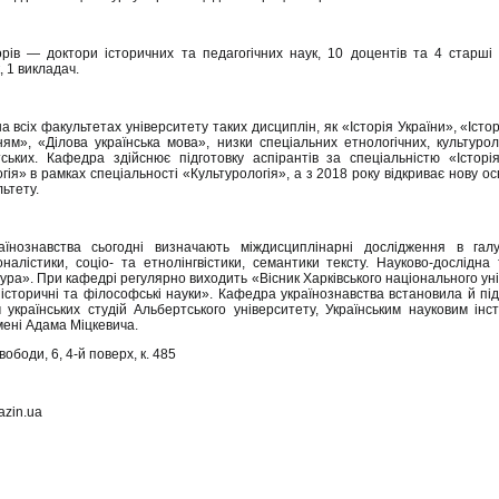
в — доктори історичних та педагогічних наук, 10 доцентів та 4 старші 
, 1 викладач.
всіх факультетах університету таких дисциплін, як «Історія України», «Історі
», «Ділова українська мова», низки спеціальних етнологічних, культуролог
ських. Кафедра здійснює підготовку аспірантів за спеціальністю «Історія
гія» в рамках спеціальності «Культурологія», а з 2018 року відкриває нову ос
ьтету.
нознавства сьогодні визначають міждисциплінарні дослідження в галузі
іоналістики, соціо- та етнолінгвістики, семантики тексту. Науково-дослід
льтура». При кафедрі регулярно виходить «Вісник Харківського національного уні
: історичні та філософські науки». Кафедра українознавства встановила й пі
українських студій Альбертського університету, Українським науковим інст
мені Адама Міцкевича.
ободи, 6, 4-й поверх, к. 485
azin.ua