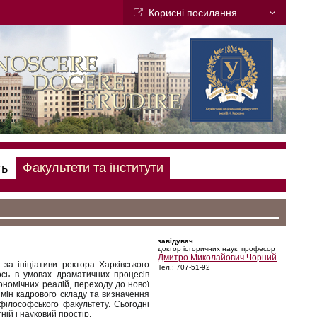
Кориснi посилання
ть
Факультети та інститути
завідувач
доктор історичних наук, професор
Дмитро Миколайович Чорний
за ініціативи ректора Харківського
Тел.: 707-51-92
ось в умовах драматичних процесів
кономічних реалій, переходу до нової
 змін кадрового складу та визначення
філософського факультету. Сьогодні
ній і науковий простір.