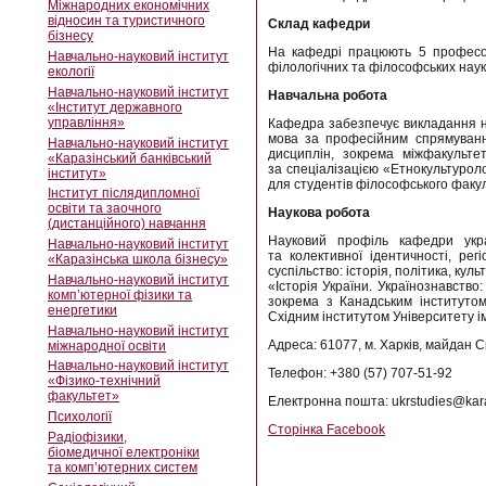
Міжнародних економічних
відносин та туристичного
Склад кафедри
бізнесу
На кафедрі працюють 5 професорі
Навчально-науковий інститут
філологічних та філософських наук
екології
Навчально-науковий інститут
Навчальна робота
«Інститут державного
управління»
Кафедра забезпечує викладання на 
мова за професійним спрямуванням
Навчально-науковий інститут
дисциплін, зокрема міжфакультет
«Каразінський банківський
за спеціалізацією «Етнокультуроло
інститут»
для студентів філософського факул
Інститут післядипломної
освіти та заочного
Наукова робота
(дистанційного) навчання
Науковий профіль кафедри украї
Навчально-науковий інститут
та колективної ідентичності, рег
«Каразінська школа бізнесу»
суспільство: історія, політика, ку
Навчально-науковий інститут
«Історія України. Українознавство
комп’ютерної фізики та
зокрема з Канадським інститутом 
енергетики
Східним інститутом Університету і
Навчально-науковий інститут
Адреса: 61077, м. Харків, майдан Св
міжнародної освіти
Навчально-науковий інститут
Телефон: +380 (57) 707-51-92
«Фізико-технічний
факультет»
Електронна пошта: ukrstudies@kar
Психології
Сторінка Facebook
Радіофізики,
біомедичної електроніки
та комп’ютерних систем