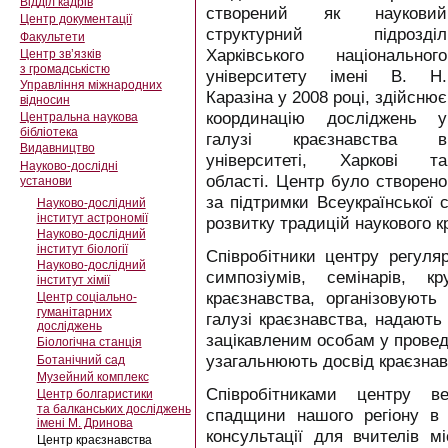
Відділ кадрів
створений як науковий
Центр документації
структурний підрозділ
Факультети
Харківського національного
Центр зв’язків
з громадськістю
університету імені В. Н.
Управління міжнародних
Каразіна у 2008 році, здійснює
відносин
координацію досліджень у
Центральна наукова
бібліотека
галузі краєзнавства в
Видавництво
університеті, Харкові та
Науково-дослідні
області. Центр було створено
установи
за підтримки Всеукраїнської 
Науково-дослідний
інститут астрономії
розвитку традицій наукового к
Науково-дослідний
інститут біології
Співробітники центру регуля
Науково-дослідний
симпозіумів, семінарів, 
інститут хімії
краєзнавства, організовують
Центр соціально-
гуманітарних
галузі краєзнавства, надають
досліджень
зацікавленим особам у провед
Біологічна станція
узагальнюють досвід краєзнав
Ботанічний сад
Музейний комплекс
Співробітниками центру ве
Центр болгаристики
та балканських досліджень
спадщини нашого регіону в 
імені М. Дринова
консультації для вчителів м
Центр краєзнавства