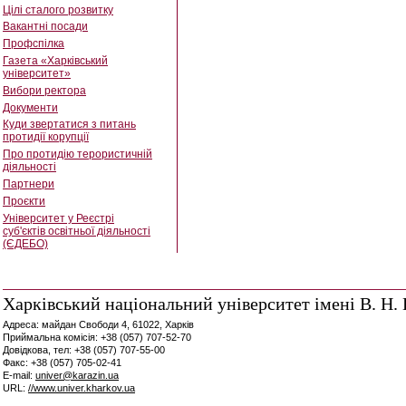
Цілі сталого розвитку
Вакантні посади
Профспілка
Газета «Харківський
університет»
Вибори ректора
Документи
Куди звертатися з питань
протидії корупції
Про протидію терористичній
діяльності
Партнери
Проєкти
Університет у Реєстрі
суб'єктів освітньої діяльності
(ЄДЕБО)
Харківський національний університет імені В. Н. 
Адреса: майдан Свободи 4, 61022, Харків
Приймальна комісія: +38 (057) 707-52-70
Довідкова, тел: +38 (057) 707-55-00
Факс: +38 (057) 705-02-41
E-mail:
univer@karazin.ua
URL:
//www.univer.kharkov.ua