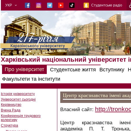
УКР
Студентське радіо
Харківський національний університет ім
Про університет
Студентське життя
Вступнику
Н
Факультети та інститути
Історія університету
Центр краєзнавства імені ака
Університет сьогодні
Керівництво
http://tronko
Власний сайт:
Вчена Рада
Конференція трудового
колективу
Центр краєзнавства імені
Структура
академіка П. Т. Тронька,