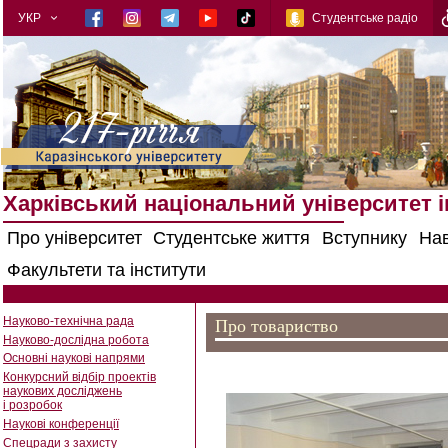
УКР
Студентське радіо
Харківський національний університет ім
Про університет
Студентське життя
Вступнику
На
Факультети та інститути
Науково-технічна рада
Про товариство
Науково-дослідна робота
Основні наукові напрями
Конкурсний відбір проектів
наукових досліджень
і розробок
Наукові конференції
Спецради з захисту