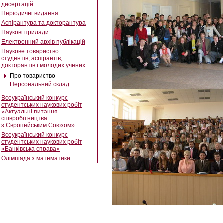
дисертацій
Періодичні видання
Аспірантура та докторантура
Наукові прилади
Електронний архів публікацій
Наукове товариство
студентів, аспірантів,
докторантів і молодих учених
Про товариство
Персональний склад
Всеукраїнський конкурс
студентських наукових робіт
«Актуальні питання
співробітництва
з Європейським Союзом»
Всеукраїнський конкурс
студентських наукових робіт
«Банківська справа»
Олімпіада з математики