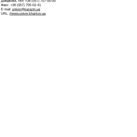
Довідкова, тел: +38 (057) 707-55-00
Факс: +38 (057) 705-02-41
E-mail:
univer@karazin.ua
URL:
//www.univer.kharkov.ua